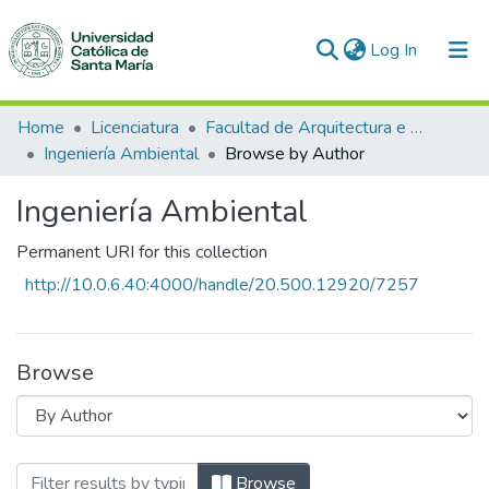
(current)
Log In
Communities & Collections
Home
Licenciatura
Facultad de Arquitectura e Ingenierías Civil y del Ambiente
Ingeniería Ambiental
Browse by Author
All of DSpace
Ingeniería Ambiental
Permanent URI for this collection
http://10.0.6.40:4000/handle/20.500.12920/7257
Browse
Browsing Ingeniería Ambiental by Autho
Browse