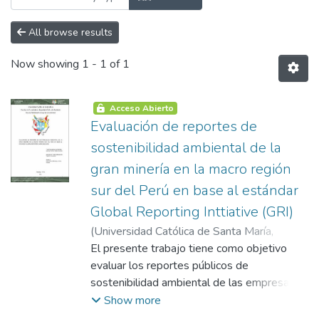
All browse results
Now showing
1 - 1 of 1
Acceso Abierto
Evaluación de reportes de
sostenibilidad ambiental de la
gran minería en la macro región
sur del Perú en base al estándar
Global Reporting Inttiative (GRI)
(
Universidad Católica de Santa María
,
2021-12-15
El presente trabajo tiene como objetivo
)
Barreda Pacheco, Andrea
Jennyfer
evaluar los reportes públicos de
sostenibilidad ambiental de las empresas
de gran minería en la región sur; se
Show more
identificaron cuatro organizaciones, de las