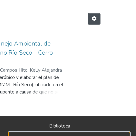
anejo Ambiental de
no Río Seco – Cerro
Campos Hito, Kelly Alejandra
róbico y elaborar el plan de
MMM- Río Seco), ubicado en el
cupante a causa de que no se
ión de residuos sólidos del
cuales constituyen más del 80%
ción integral que contribuya al
es por ello que se propuso el
Biblioteca
e permitieron establecer los
Política
planteó el programa de