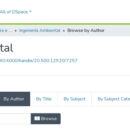
All of DSpace
Facultad de Arquitectura e Ingenierías Civil y del Ambiente
Ingeniería Ambiental
Browse by Author
tal
.6.40:4000/handle/20.500.12920/7257
By Author
By Title
By Subject
By Subject Cat
tal by Author "Aguilar Vizcarra, Pa
Browse