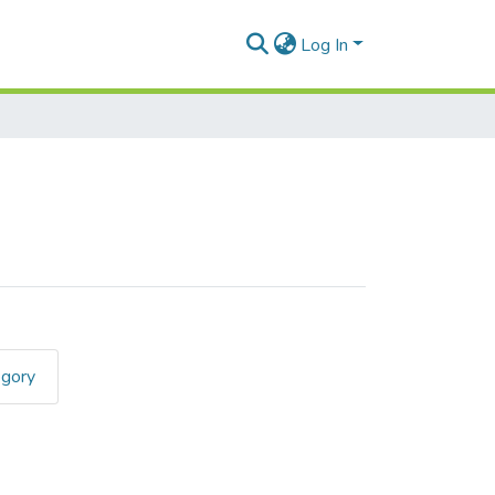
Log In
egory
tricia Yohana"