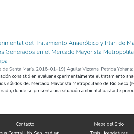
erimental del Tratamiento Anaeróbico y Plan de M
os Generados en el Mercado Mayorista Metropolita
ipa
a de Santa María
,
2018-01-19
)
Aguilar Vizcarra, Patricia Yohana
;
ación consistió en evaluar experimentalmente el tratamiento anae
uos sólidos del Mercado Mayorista Metropolitano de Río Seco (
olorado, donde se presenta una situación ambiental bastante preo
e el manejo integral de estos residuos. Se realizó la caracterizac
para así conocer el volumen de residuos sólidos vegetales, los 
 residuos generados, por tal motivo fue primordial buscar una solu
sí minimizar un gran número de impactos ambientales negativos; 
Contacto
Mapa del Sitio
co de dichos residuos, realizando el montaje de biorreactores qu
us Central Urb. San José s/n
Tesis Licenciaturas
ción para el dimensionamiento del biodigestor anaeróbico y se 