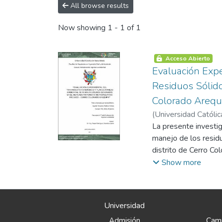
All browse results
Now showing
1 - 1 of 1
Acceso Abierto
Evaluación Exp
Residuos Sólid
Colorado Arequ
(
Universidad Católic
La presente investig
manejo de los resid
distrito de Cerro C
realiza correctament
Show more
mercado estudiado, 
del volumen total de
manejo adecuado y a
Universidad
tratamiento anaeróbi
Camp
Admisión
parámetros de opera